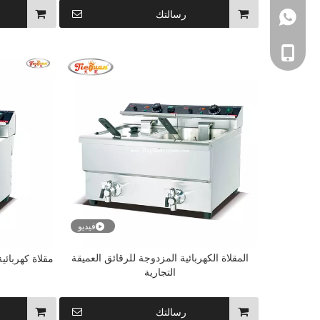
رسالتك
+861358054632
+86-135805463
فيديو
المقلاة الكهربائية المزدوجة للرقائق العميقة
مقلاة كهربائية عميقة س
التجارية
رسالتك