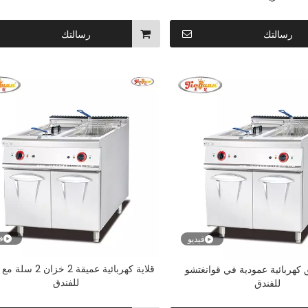
رسالتك
رسالتك
في
فيديو
قلاية كهربائية عميقة 2 خزا
ق كهربائية عمودية في قوانغتشو
للفندق
للفندق