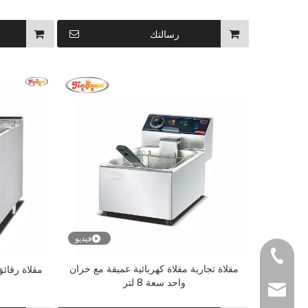
رسالتك
فيديو
+86-20-874038
مقلاة تجارية مقلاة كهربائية عميقة مع خزان
مقلاة رقائ
واحد سعة 8 لتر
export03@gzjie