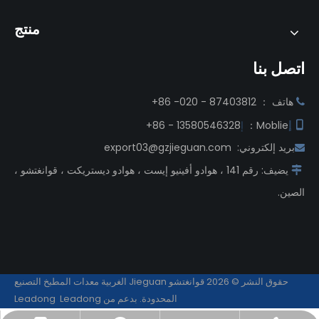
منتج
اتصل بنا
هاتف ： 87403812 - 020- 86+

Moblie：
إ
13580546328 - 86+

إ
بريد إلكتروني:
export03@gzjieguan.com

يضيف:
رقم 141 ، هوادو أفينيو إيست ، هوادو ديستريكت ، قوانغتشو ،

الصين.
حقوق النشر ©
2026
قوانغتشو Jieguan الغربية معدات المطبخ التصنيع
المحدودة.
بدعم من Leadong
Leadong